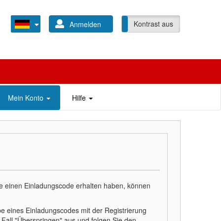
Kontrast ein
Kontrast aus
Anmelden
Mein Konto
Hilfe
le einen Einladungscode erhalten haben, können
e eines Einladungscodes mit der Registrierung
 Fall "Überspringen" aus und folgen Sie den